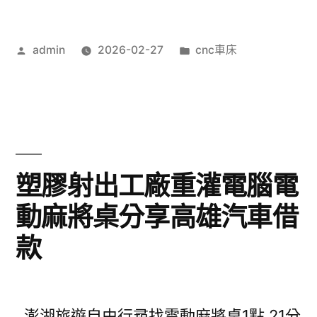
作
分
admin
2026-02-27
cnc車床
者:
類:
塑膠射出工廠重灌電腦電
動麻將桌分享高雄汽車借
款
澎湖旅遊自由行尋找電動麻將桌1點 21分