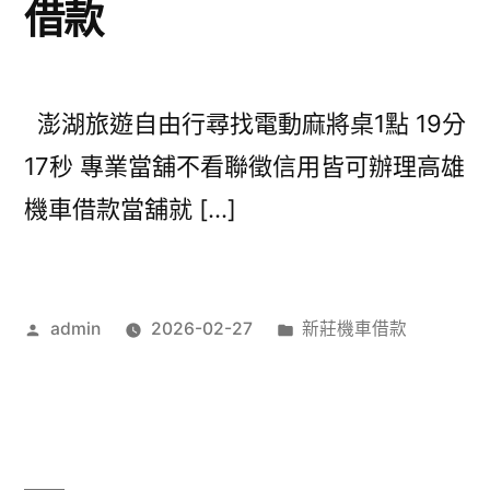
借款
澎湖旅遊自由行尋找電動麻將桌1點 19分
17秒 專業當舖不看聯徵信用皆可辦理高雄
機車借款當舖就 […]
作
分
admin
2026-02-27
新莊機車借款
者:
類: