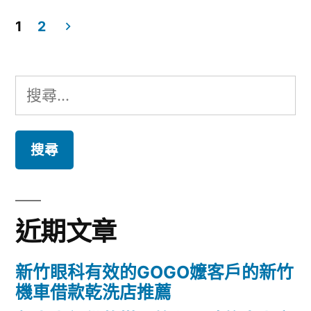
者:
類:
1
2
文
章
搜
分
尋
頁
關
鍵
字:
近期文章
新竹眼科有效的GOGO嬤客戶的新竹
機車借款乾洗店推薦