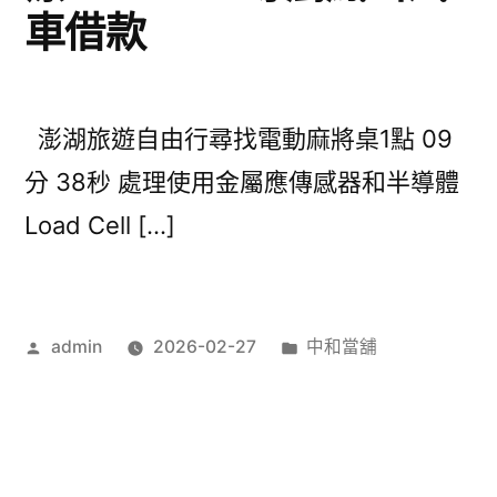
車借款
澎湖旅遊自由行尋找電動麻將桌1點 09
分 38秒 處理使用金屬應傳感器和半導體
Load Cell […]
作
分
admin
2026-02-27
中和當舖
者:
類: