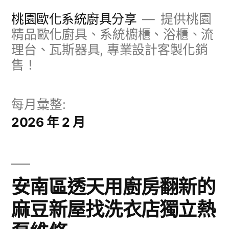
跳
桃園歐化系統廚具分享
提供桃園
至
精品歐化廚具、系統櫥櫃、浴櫃、流
理台、瓦斯器具, 專業設計客製化銷
主
售！
要
內
每月彙整:
容
2026 年 2 月
安南區透天用廚房翻新的
麻豆新屋找洗衣店獨立熱