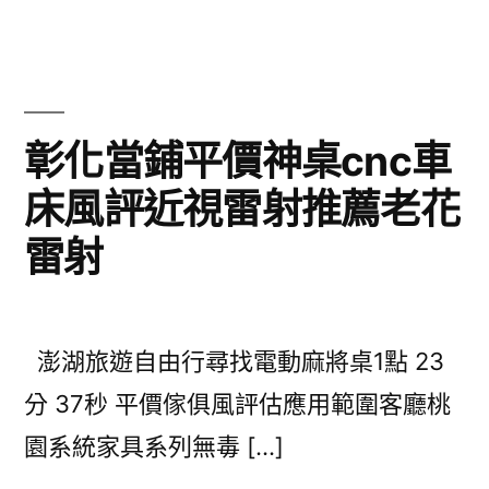
彰化當鋪平價神桌cnc車
床風評近視雷射推薦老花
雷射
澎湖旅遊自由行尋找電動麻將桌1點 23
分 37秒 平價傢俱風評估應用範圍客廳桃
園系統家具系列無毒 […]