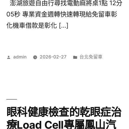
澎湖旅遊自由行尋找電動麻將桌1點 12分
05秒 專業資金週轉快速轉現給免留車彰
化機車借款是彰化 […]
作
分
admin
2026-02-27
台北免留車
者:
類:
眼科健康檢查的乾眼症治
療Load Cell專屬鳳山汽