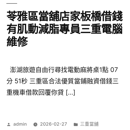
苓雅區當舖店家板橋借錢
有肌動減脂專員三重電腦
維修
澎湖旅遊自由行尋找電動麻將桌1點 07
分 51秒 三重區合法優質當鋪融資借錢三
重機車借款回覆你貸 […]
作
分
admin
2026-02-27
三重當舖