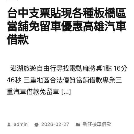
台中支票貼現各種板橋區
當舖免留車優惠高雄汽車
借款
澎湖旅遊自由行尋找電動麻將桌1點 16分
46秒 三重地區合法優質當鋪借款專業三
重汽車借款免留車 […]
作
分
admin
2026-02-27
新莊機車借款
者:
類: