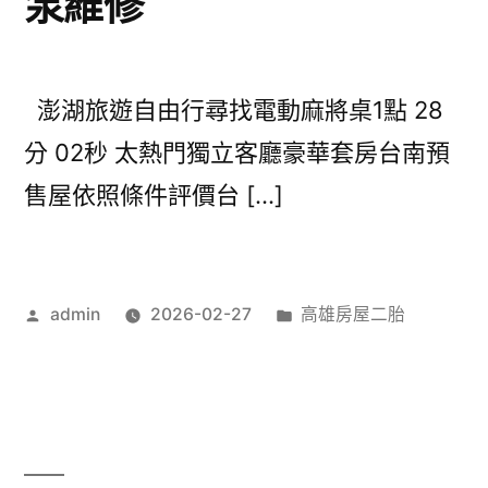
泵維修
澎湖旅遊自由行尋找電動麻將桌1點 28
分 02秒 太熱門獨立客廳豪華套房台南預
售屋依照條件評價台 […]
作
分
admin
2026-02-27
高雄房屋二胎
者:
類: