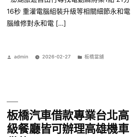
16秒 重灌電腦組裝升級等相關細節永和電
腦維修對永和電 […]
作
分
admin
2026-02-27
板橋當舖
者:
類:
板橋汽車借款專業台北高
級餐廳皆可辦理高雄機車