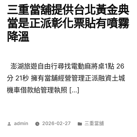
三重當舖提供台北黃金典
當是正派彰化票貼有噴霧
降溫
澎湖旅遊自由行尋找電動麻將桌1點 26
分 21秒 擁有當舖經營管理正派融資土城
機車借款給管理執照 […]
作
分
admin
2026-02-27
三重當舖
者:
類: