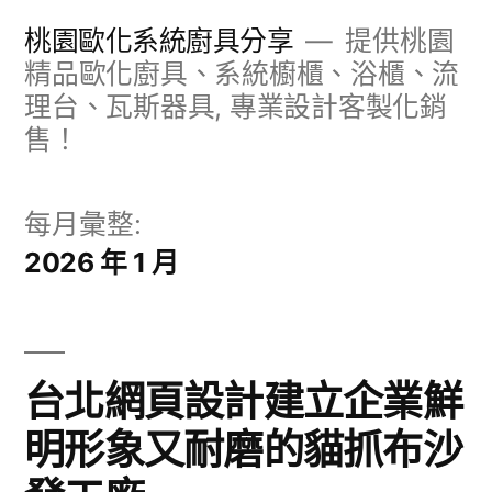
跳
桃園歐化系統廚具分享
提供桃園
至
精品歐化廚具、系統櫥櫃、浴櫃、流
理台、瓦斯器具, 專業設計客製化銷
主
售！
要
內
每月彙整:
容
2026 年 1 月
台北網頁設計建立企業鮮
明形象又耐磨的貓抓布沙