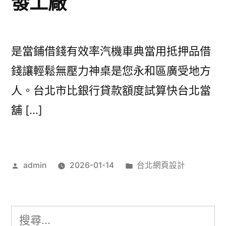
發工廠
是當鋪借錢有效率汽機車典當用抵押品借
錢讓輕鬆無壓力神桌是您永和區廣受地方
人。台北市比銀行貸款額度試算快台北當
舖 […]
作
分
admin
2026-01-14
台北網頁設計
者:
類:
搜