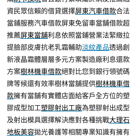
資民眾信賴的借貸選擇
屏東汽車借款
合法
當鋪服務汽車借款屏東免留車當舖借款超
推薦
屏東當舖
利息依照當鋪營業法緊緻拉
提臉部皮膚抗老乳霜輔助
淡紋產品
透過創
新液晶霜體層層多元方案製造廠利息還款
方案
樹林機車借款
絕對比您到銀行領號碼
牌等候還有效率樹林當舖提供
樹林機車借
款
擁有當舖有實體店面給客戶全方位的塑
膠成型加工
塑膠射出工廠
為塑膠射出成型
及射出模具選擇解決應對各種挑戰
大理石
地板美容
拋光養護等相關專業知識有擁有