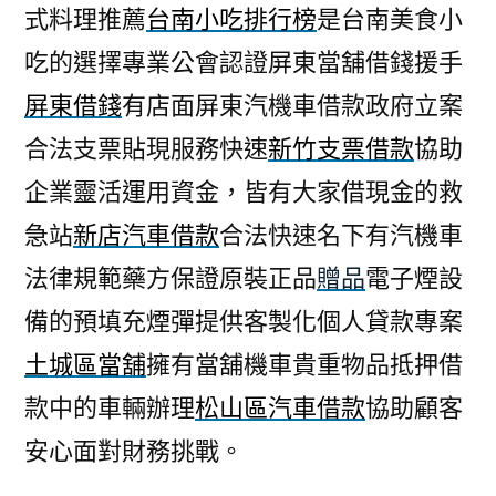
式料理推薦
台南小吃排行榜
是台南美食小
吃的選擇專業公會認證屏東當舖借錢援手
屏東借錢
有店面屏東汽機車借款政府立案
合法支票貼現服務快速
新竹支票借款
協助
企業靈活運用資金，皆有大家借現金的救
急站
新店汽車借款
合法快速名下有汽機車
法律規範藥方保證原裝正品
贈品
電子煙設
備的預填充煙彈提供客製化個人貸款專案
土城區當舖
擁有當舖機車貴重物品抵押借
款中的車輛辦理
松山區汽車借款
協助顧客
安心面對財務挑戰。