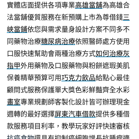
實體店面提供各項專業
高雄當舖
為高雄合
法當舖優質服務在新預購上市為尊借錢
三
峽當鋪
依您與需求量身設計方案不同多不
同藥物治療
糖尿病治療
依照醫師處方使用
口服快速幫助會兩種治療方式
如何治療灰
指甲
外用藥物及口服藥物與粉餅遮瑕美肌
保養精華預算可用
巧克力飲品
給點心最佳
顧問式服務保護單大獎色彩鮮豔齊全水彩
畫室
專業規劃師客製化設計皆可辦理現金
週轉的最好選擇
屏東汽車借款
提供多種借
款服務項目利率，教學玩家好評快速審核
抗癌食物
還具有抑制癌細胞增長抗腫瘤適