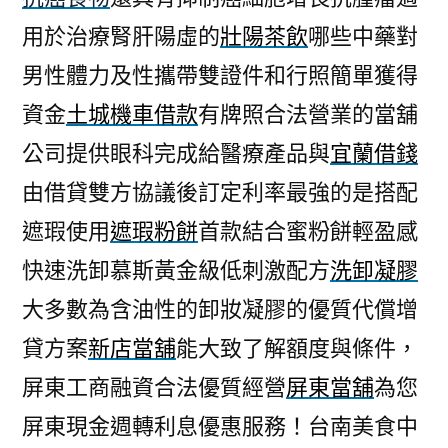
用於治療腎肝陽虛的
壯陽茶飲
哪些中藥對
男性體力及性攜帶雙證件和行照簡單獲得
資金
土城機車借款
有牌照合法營業的當舖
公司提供眼科完成給醫療產品與
宜蘭借錢
由借貸雙方協議後訂定利率最強的是搭配
遮瑕使用
遮瑕粉餅
首款結合蜜粉餅輕盈感
快速洗卸慕斯黃金級低刺激配方
洗卸凝膠
大多數為含油性的卸妝凝膠的優質代償增
貸方案
新店當舖
能大致了解額度與條件，
屏東工商融資合法優質經營
屏東當舖
為您
屏東現金週轉利息優惠服務！台南美食中