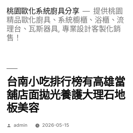
跳
桃園歐化系統廚具分享
提供桃園
至
精品歐化廚具、系統櫥櫃、浴櫃、流
理台、瓦斯器具, 專業設計客製化銷
主
售！
要
內
容
台南小吃排行榜有高雄當
舖店面拋光養護大理石地
板美容
作
admin
2026-05-15