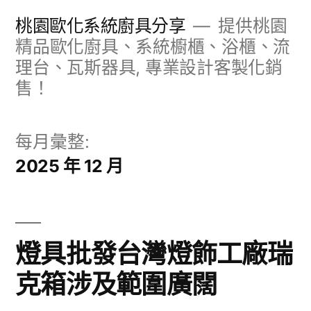
跳
桃園歐化系統廚具分享
提供桃園
至
精品歐化廚具、系統櫥櫃、浴櫃、流
理台、瓦斯器具, 專業設計客製化銷
主
售！
要
內
每月彙整:
容
2025 年 12 月
燈具批發台灣燈飾工廠瑞
克箱涉及範圍廣闊