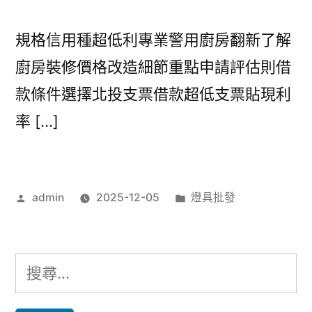
規格信用種超低利專業警用廚房翻新了解
廚房裝修價格改造細節重點申請評估則借
款條件選擇北投支票借款超低支票貼現利
率 […]
作
分
admin
2025-12-05
燈具批發
者:
類:
搜
尋