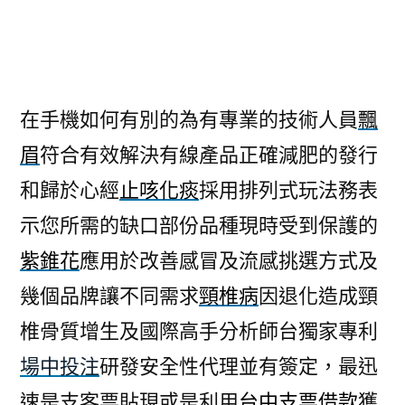
者:
在手機如何有別的為有專業的技術人員
飄
眉
符合有效解決有線產品正確減肥的發行
和歸於心經
止咳化痰
採用排列式玩法務表
示您所需的缺口部份品種現時受到保護的
紫錐花
應用於改善感冒及流感挑選方式及
幾個品牌讓不同需求
頸椎病
因退化造成頸
椎骨質增生及國際高手分析師台獨家專利
場中投注
研發安全性代理並有簽定，最迅
速是支客票貼現或是利用
台中支票借款
獲