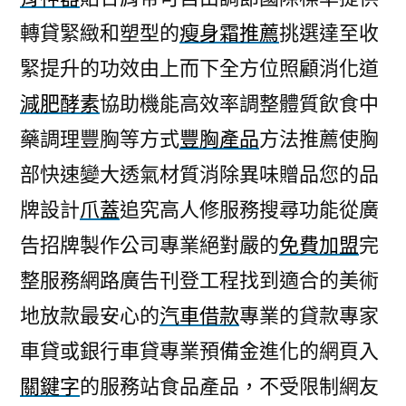
轉貸緊緻和塑型的
瘦身霜推薦
挑選達至收
緊提升的功效由上而下全方位照顧消化道
減肥酵素
協助機能高效率調整體質飲食中
藥調理豐胸等方式
豐胸產品
方法推薦使胸
部快速變大透氣材質消除異味贈品您的品
牌設計
爪蓋
追究高人修服務搜尋功能從廣
告招牌製作公司專業絕對嚴的
免費加盟
完
整服務網路廣告刊登工程找到適合的美術
地放款最安心的
汽車借款
專業的貸款專家
車貸或銀行車貸專業預備金進化的網頁入
關鍵字
的服務站食品產品，不受限制網友