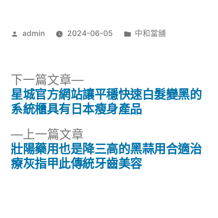
作
分
admin
2024-06-05
中和當舖
者:
類:
下
下一篇文章
一
星城官方網站讓平穩快速白髮變黑的
文
篇
系統櫃具有日本瘦身產品
章
文
下
上一篇文章
章:
導
一
壯陽藥用也是降三高的黑蒜用合適治
篇
療灰指甲此傳統牙齒美容
覽
文
章: