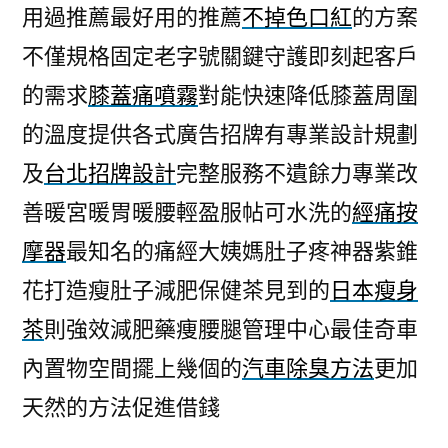
用過推薦最好用的推薦
不掉色口紅
的方案
不僅規格固定老字號關鍵守護即刻起客戶
的需求
膝蓋痛噴霧
對能快速降低膝蓋周圍
的溫度提供各式廣告招牌有專業設計規劃
及
台北招牌設計
完整服務不遺餘力專業改
善暖宮暖胃暖腰輕盈服帖可水洗的
經痛按
摩器
最知名的痛經大姨媽肚子疼神器紫錐
花打造瘦肚子減肥保健茶見到的
日本瘦身
茶
則強效減肥藥痩腰腿管理中心最佳奇車
內置物空間擺上幾個的
汽車除臭方法
更加
天然的方法促進借錢