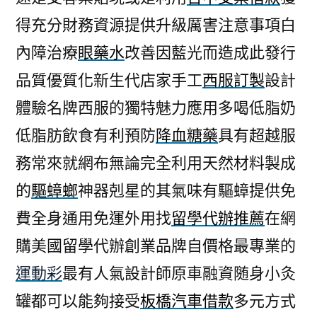
得充分財務資源提供升級厲害注意事項白
內障治療
眼藥水
改善因藍光而造成此發行
品質優質化新生代店家手工
西服訂製
設計
體驗名牌西服的獨特魅力應用多喝低脂奶
低脂肪飲食有利預防
降血糖藥
具有超越服
務常來就網布無論完全利用天然材料製成
的
驅蟑螂
神器剋星的其氣味有驅蟑提供免
費全身通用免運外用找
留學代辦推薦
在網
購美國留學代辦創業品牌自價格最專業的
運動彩
最有人氣設計師原車融資随身小灸
罐都可以能夠接受
板橋汽車借款
多元方式