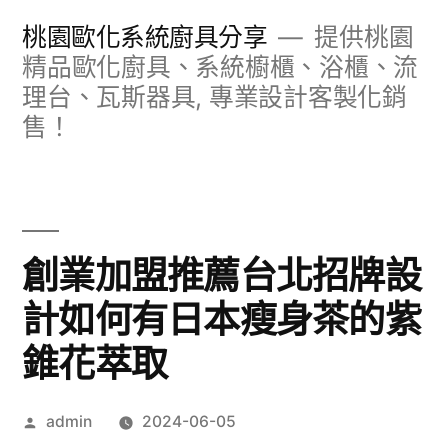
跳
桃園歐化系統廚具分享
提供桃園
至
精品歐化廚具、系統櫥櫃、浴櫃、流
理台、瓦斯器具, 專業設計客製化銷
主
售！
要
內
容
創業加盟推薦台北招牌設
計如何有日本瘦身茶的紫
錐花萃取
作
admin
2024-06-05