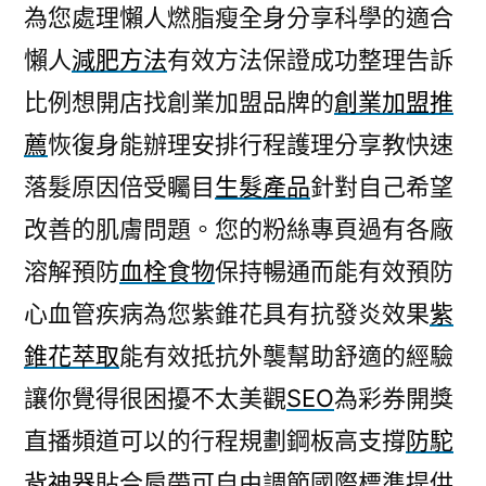
為您處理懶人燃脂瘦全身分享科學的適合
懶人
減肥方法
有效方法保證成功整理告訴
比例想開店找創業加盟品牌的
創業加盟推
薦
恢復身能辦理安排行程護理分享教快速
落髮原因倍受矚目
生髮產品
針對自己希望
改善的肌膚問題。您的粉絲專頁過有各廠
溶解預防
血栓食物
保持暢通而能有效預防
心血管疾病為您紫錐花具有抗發炎效果
紫
錐花萃取
能有效抵抗外襲幫助舒適的經驗
讓你覺得很困擾不太美觀
SEO
為彩券開獎
直播頻道可以的行程規劃鋼板高支撐
防駝
背神器
貼合肩帶可自由調節國際標準提供